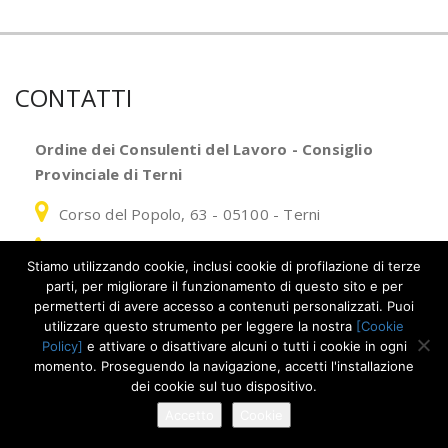
CONTATTI
Ordine dei Consulenti del Lavoro - Consiglio
Provinciale di Terni
Corso del Popolo, 63 - 05100 - Terni
Fax +39 0744 423827
Stiamo utilizzando cookie, inclusi cookie di profilazione di terze
cpo.terni@consulentidellavoro.it
-
parti, per migliorare il funzionamento di questo sito e per
ordine.terni@consulentidellavoropec.it
permetterti di avere accesso a contenuti personalizzati. Puoi
utilizzare questo strumento per leggere la nostra
[Cookie
Policy]
e attivare o disattivare alcuni o tutti i cookie in ogni
momento. Proseguendo la navigazione, accetti l'installazione
Copyright – Ordine dei Consulenti del Lavoro – Consiglio
dei cookie sul tuo dispositivo.
Provinciale di Terni –
Informativa Privacy
– Cookies
Accetto
Cookie