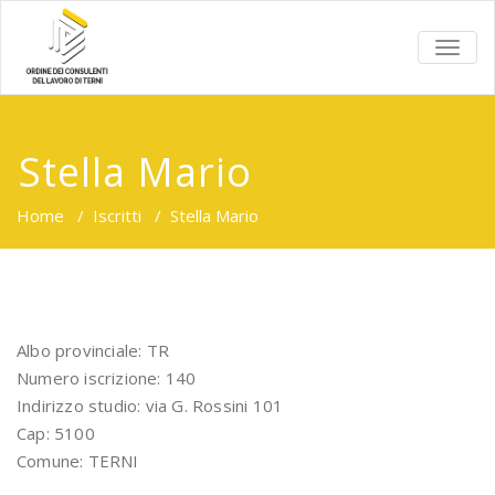
TOGG
NAVIG
Stella Mario
Home
/
Iscritti
/
Stella Mario
Albo provinciale: TR
Numero iscrizione: 140
Indirizzo studio: via G. Rossini 101
Cap: 5100
Comune: TERNI